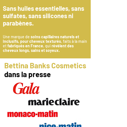
Sans huiles essentielles, sans
sulfates, sans silicones ni
parabènes.
Une marque de
soins capillaires naturels et
inclusifs, pour cheveux texturés
, faits à la main
et
fabriqués en France
, qui
révèlent des
cheveux longs, sains et soyeux.
Bettina Banks Cosmetics
dans la presse