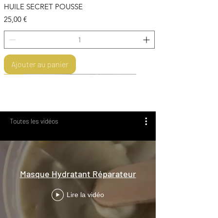
HUILE SECRET POUSSE
Prix
25,00 €
Ajouter au panier
STOCK LIMITÉ
Toutes les vidéos
Masque Hydratant Réparateur
Lire la vidéo